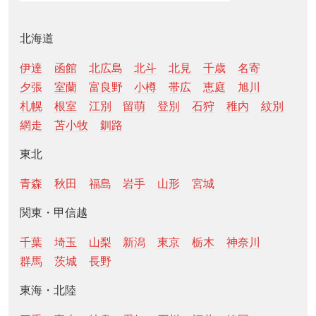
北海道
伊達
函館
北広島
北斗
北見
千歳
名寄
夕張
室蘭
富良野
小樽
帯広
恵庭
旭川
札幌
根室
江別
留萌
登別
石狩
稚内
紋別
網走
苫小牧
釧路
東北
青森
秋田
福島
岩手
山形
宮城
関東・甲信越
千葉
埼玉
山梨
新潟
東京
栃木
神奈川
群馬
茨城
長野
東海・北陸