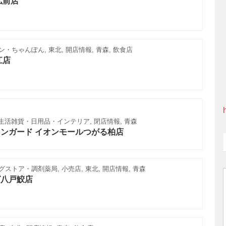
弘前店
・ちゃんぽん, 東北, 開店情報, 青森, 飲食店
江店
, 生活雑貨・日用品・インテリア, 閉店情報, 青森
ンガード イオンモールつがる柏店
ストア・調剤薬局, 小売店, 東北, 開店情報, 青森
グ八戸鮫店