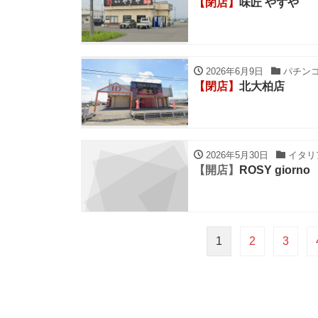
【閉店】
味匠 やずや
2026年6月9日
パチンコ
【閉店】
北大柏店
2026年5月30日
イタリア
【開店】
ROSY giorno
1
2
3