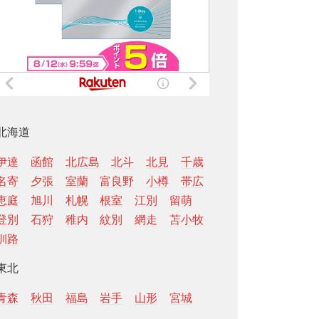
北海道
伊達
函館
北広島
北斗
北見
千歳
名寄
夕張
室蘭
富良野
小樽
帯広
恵庭
旭川
札幌
根室
江別
留萌
登別
石狩
稚内
紋別
網走
苫小牧
釧路
東北
青森
秋田
福島
岩手
山形
宮城