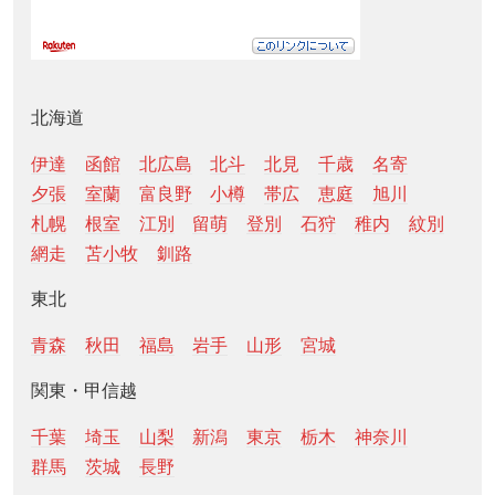
北海道
伊達
函館
北広島
北斗
北見
千歳
名寄
夕張
室蘭
富良野
小樽
帯広
恵庭
旭川
札幌
根室
江別
留萌
登別
石狩
稚内
紋別
網走
苫小牧
釧路
東北
青森
秋田
福島
岩手
山形
宮城
関東・甲信越
千葉
埼玉
山梨
新潟
東京
栃木
神奈川
群馬
茨城
長野