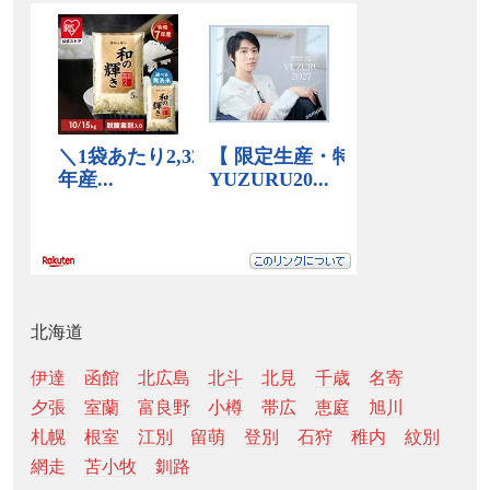
北海道
伊達
函館
北広島
北斗
北見
千歳
名寄
夕張
室蘭
富良野
小樽
帯広
恵庭
旭川
札幌
根室
江別
留萌
登別
石狩
稚内
紋別
網走
苫小牧
釧路