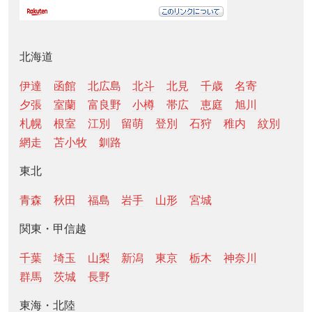
北海道
伊達
函館
北広島
北斗
北見
千歳
名寄
夕張
室蘭
富良野
小樽
帯広
恵庭
旭川
札幌
根室
江別
留萌
登別
石狩
稚内
紋別
網走
苫小牧
釧路
東北
青森
秋田
福島
岩手
山形
宮城
関東・甲信越
千葉
埼玉
山梨
新潟
東京
栃木
神奈川
群馬
茨城
長野
東海・北陸