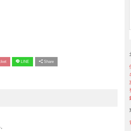
ket
LINE
Share
い。