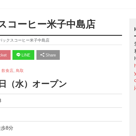
スコーヒー米子中島店
バックスコーヒー米子中島店
ket
LINE
Share
,
飲食店
,
鳥取
月3日（水）オープン
8
徒歩8分