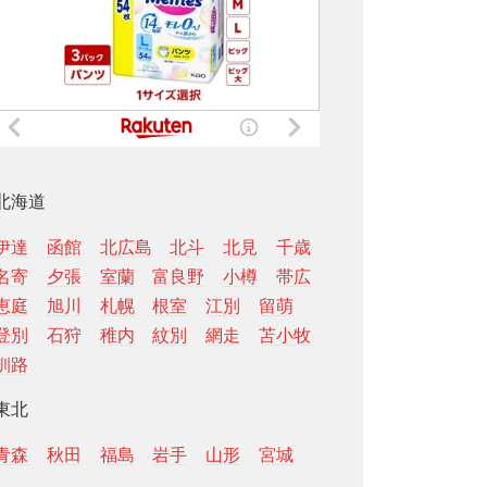
北海道
伊達
函館
北広島
北斗
北見
千歳
名寄
夕張
室蘭
富良野
小樽
帯広
恵庭
旭川
札幌
根室
江別
留萌
登別
石狩
稚内
紋別
網走
苫小牧
釧路
東北
青森
秋田
福島
岩手
山形
宮城