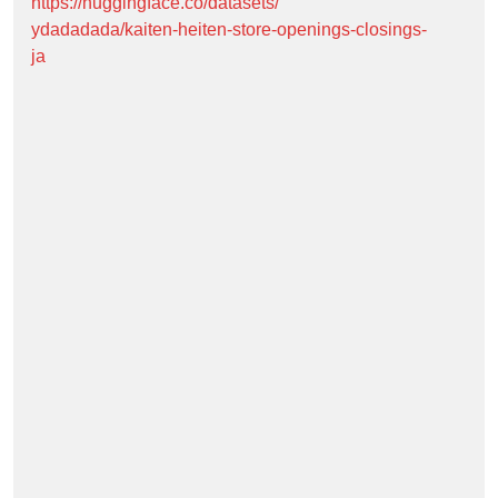
https://huggingface.co/datasets/
ydadadada/kaiten-heiten-store-openings-closings-
ja