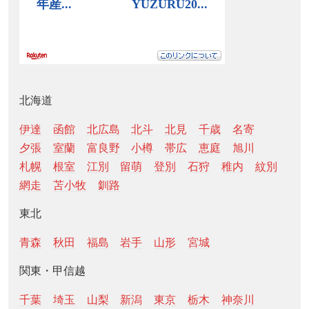
北海道
伊達
函館
北広島
北斗
北見
千歳
名寄
夕張
室蘭
富良野
小樽
帯広
恵庭
旭川
札幌
根室
江別
留萌
登別
石狩
稚内
紋別
網走
苫小牧
釧路
東北
青森
秋田
福島
岩手
山形
宮城
関東・甲信越
千葉
埼玉
山梨
新潟
東京
栃木
神奈川