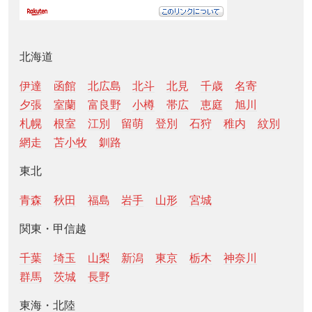
北海道
伊達
函館
北広島
北斗
北見
千歳
名寄
夕張
室蘭
富良野
小樽
帯広
恵庭
旭川
札幌
根室
江別
留萌
登別
石狩
稚内
紋別
網走
苫小牧
釧路
東北
青森
秋田
福島
岩手
山形
宮城
関東・甲信越
千葉
埼玉
山梨
新潟
東京
栃木
神奈川
群馬
茨城
長野
東海・北陸