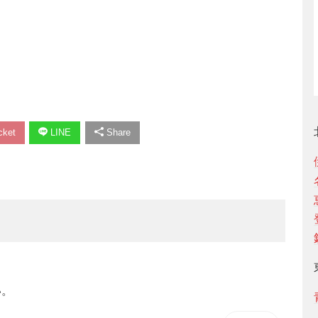
ket
LINE
Share
い。