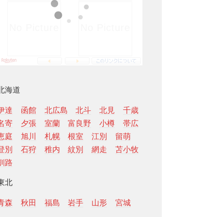
北海道
伊達
函館
北広島
北斗
北見
千歳
名寄
夕張
室蘭
富良野
小樽
帯広
恵庭
旭川
札幌
根室
江別
留萌
登別
石狩
稚内
紋別
網走
苫小牧
釧路
東北
青森
秋田
福島
岩手
山形
宮城