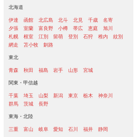
北海道
伊達
函館
北広島
北斗
北見
千歳
名寄
夕張
室蘭
富良野
小樽
帯広
恵庭
旭川
札幌
根室
江別
留萌
登別
石狩
稚内
紋別
網走
苫小牧
釧路
東北
青森
秋田
福島
岩手
山形
宮城
関東・甲信越
千葉
埼玉
山梨
新潟
東京
栃木
神奈川
群馬
茨城
長野
東海・北陸
三重
富山
岐阜
愛知
石川
福井
静岡