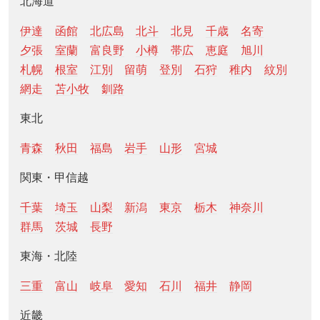
北海道
伊達
函館
北広島
北斗
北見
千歳
名寄
夕張
室蘭
富良野
小樽
帯広
恵庭
旭川
札幌
根室
江別
留萌
登別
石狩
稚内
紋別
網走
苫小牧
釧路
東北
青森
秋田
福島
岩手
山形
宮城
関東・甲信越
千葉
埼玉
山梨
新潟
東京
栃木
神奈川
群馬
茨城
長野
東海・北陸
三重
富山
岐阜
愛知
石川
福井
静岡
近畿