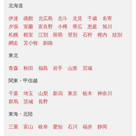
北海道
伊達
函館
北広島
北斗
北見
千歳
名寄
夕張
室蘭
富良野
小樽
帯広
恵庭
旭川
札幌
根室
江別
留萌
登別
石狩
稚内
紋別
網走
苫小牧
釧路
東北
青森
秋田
福島
岩手
山形
宮城
関東・甲信越
千葉
埼玉
山梨
新潟
東京
栃木
神奈川
群馬
茨城
長野
東海・北陸
三重
富山
岐阜
愛知
石川
福井
静岡