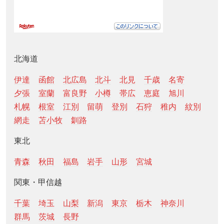
北海道
伊達
函館
北広島
北斗
北見
千歳
名寄
夕張
室蘭
富良野
小樽
帯広
恵庭
旭川
札幌
根室
江別
留萌
登別
石狩
稚内
紋別
網走
苫小牧
釧路
東北
青森
秋田
福島
岩手
山形
宮城
関東・甲信越
千葉
埼玉
山梨
新潟
東京
栃木
神奈川
群馬
茨城
長野