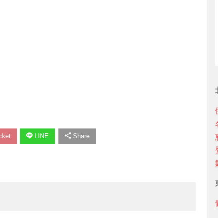
ket
LINE
Share