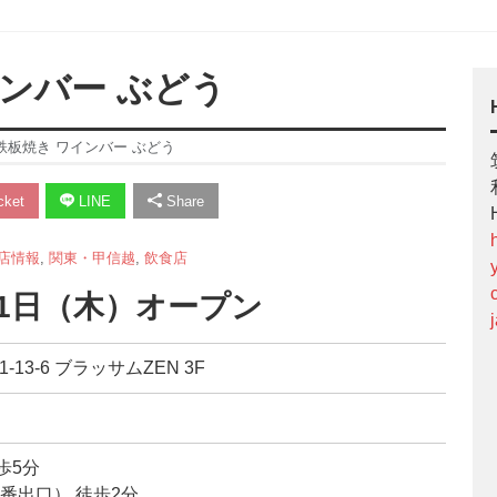
ンバー ぶどう
鉄板焼き ワインバー ぶどう
ket
LINE
Share
店情報
,
関東・甲信越
,
飲食店
11日（木）オープン
-13-6 ブラッサムZEN 3F
歩5分
番出口） 徒歩2分