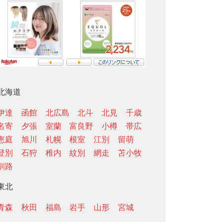
北海道
伊達
函館
北広島
北斗
北見
千歳
名寄
夕張
室蘭
富良野
小樽
帯広
恵庭
旭川
札幌
根室
江別
留萌
登別
石狩
稚内
紋別
網走
苫小牧
釧路
東北
青森
秋田
福島
岩手
山形
宮城