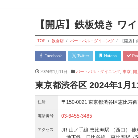
【開店】鉄板焼き ワイ
TOP
飲食店
バー・バル・ダイニング
【開店】
Facebook
Twitter
Hatena
Poc
2024年1月11日
バー・バル・ダイニング
,
東京
,
開
東京都渋谷区 2024年1月
住所
〒150-0021 東京都渋谷区恵比寿西1
電話番号
03-6455-3485
アクセス
JR 山ノ手線 恵比寿駅 （西口） 徒
地下鉄 日比谷線 恵比寿駅（5