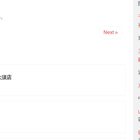
い。
Next »
大須店