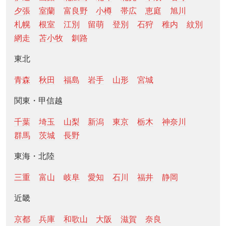
夕張
室蘭
富良野
小樽
帯広
恵庭
旭川
札幌
根室
江別
留萌
登別
石狩
稚内
紋別
網走
苫小牧
釧路
東北
青森
秋田
福島
岩手
山形
宮城
関東・甲信越
千葉
埼玉
山梨
新潟
東京
栃木
神奈川
群馬
茨城
長野
東海・北陸
三重
富山
岐阜
愛知
石川
福井
静岡
近畿
京都
兵庫
和歌山
大阪
滋賀
奈良