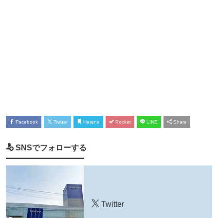
Facebook
Twitter
Hatena
Pocket
LINE
Share
SNSでフォローする
Twitter