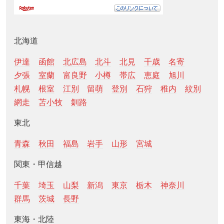
北海道
伊達
函館
北広島
北斗
北見
千歳
名寄
夕張
室蘭
富良野
小樽
帯広
恵庭
旭川
札幌
根室
江別
留萌
登別
石狩
稚内
紋別
網走
苫小牧
釧路
東北
青森
秋田
福島
岩手
山形
宮城
関東・甲信越
千葉
埼玉
山梨
新潟
東京
栃木
神奈川
群馬
茨城
長野
東海・北陸