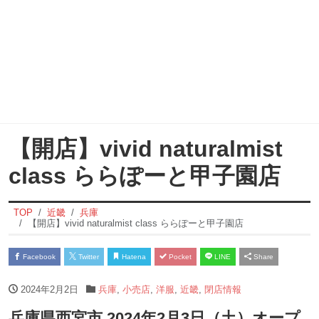
【開店】vivid naturalmist
class ららぽーと甲子園店
TOP
近畿
兵庫
【開店】vivid naturalmist class ららぽーと甲子園店
Facebook
Twitter
Hatena
Pocket
LINE
Share
2024年2月2日
兵庫
,
小売店
,
洋服
,
近畿
,
閉店情報
兵庫県西宮市 2024年2月3日（土）オープ