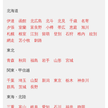
北海道
伊達
函館
北広島
北斗
北見
千歳
名寄
夕張
室蘭
富良野
小樽
帯広
恵庭
旭川
札幌
根室
江別
留萌
登別
石狩
稚内
紋別
網走
苫小牧
釧路
東北
青森
秋田
福島
岩手
山形
宮城
関東・甲信越
千葉
埼玉
山梨
新潟
東京
栃木
神奈川
群馬
茨城
長野
東海・北陸
三重
富山
岐阜
愛知
石川
福井
静岡