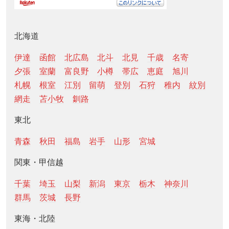
北海道
伊達
函館
北広島
北斗
北見
千歳
名寄
夕張
室蘭
富良野
小樽
帯広
恵庭
旭川
札幌
根室
江別
留萌
登別
石狩
稚内
紋別
網走
苫小牧
釧路
東北
青森
秋田
福島
岩手
山形
宮城
関東・甲信越
千葉
埼玉
山梨
新潟
東京
栃木
神奈川
群馬
茨城
長野
東海・北陸