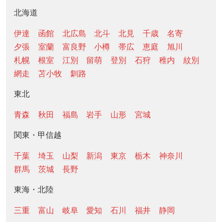
北海道
伊達
函館
北広島
北斗
北見
千歳
名寄
夕張
室蘭
富良野
小樽
帯広
恵庭
旭川
札幌
根室
江別
留萌
登別
石狩
稚内
紋別
網走
苫小牧
釧路
東北
青森
秋田
福島
岩手
山形
宮城
関東・甲信越
千葉
埼玉
山梨
新潟
東京
栃木
神奈川
群馬
茨城
長野
東海・北陸
三重
富山
岐阜
愛知
石川
福井
静岡