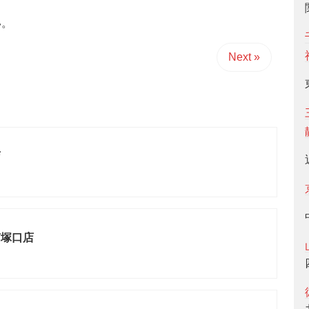
い。
Next »
店
南塚口店