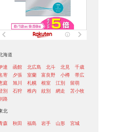
北海道
伊達
函館
北広島
北斗
北見
千歳
名寄
夕張
室蘭
富良野
小樽
帯広
恵庭
旭川
札幌
根室
江別
留萌
登別
石狩
稚内
紋別
網走
苫小牧
釧路
東北
青森
秋田
福島
岩手
山形
宮城