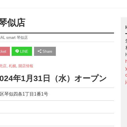
 琴似店
L smart 琴似店
ket
LINE
Share
売店
,
札幌
,
開店情報
024年1月31日（水）オープン
西区琴似四条1丁目1番1号