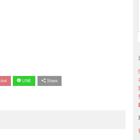
ket
LINE
Share