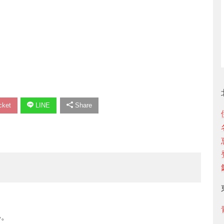
ket
LINE
Share
い。