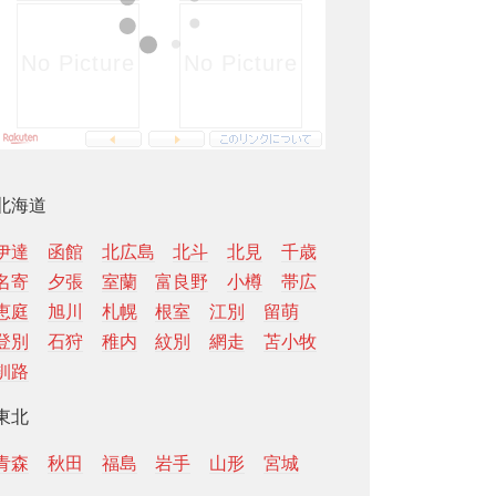
北海道
伊達
函館
北広島
北斗
北見
千歳
名寄
夕張
室蘭
富良野
小樽
帯広
恵庭
旭川
札幌
根室
江別
留萌
登別
石狩
稚内
紋別
網走
苫小牧
釧路
東北
青森
秋田
福島
岩手
山形
宮城