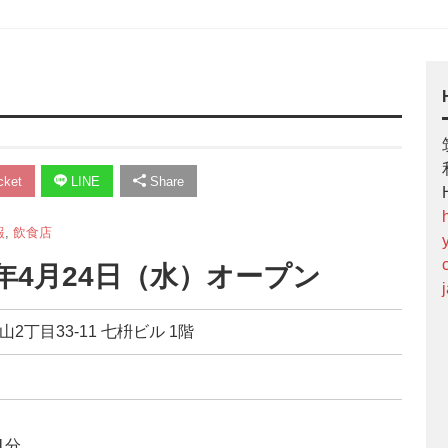
ket
LINE
Share
報
,
飲食店
4年4月24日（水）オープン
山2丁目33-11 七枡ビル 1階
1分