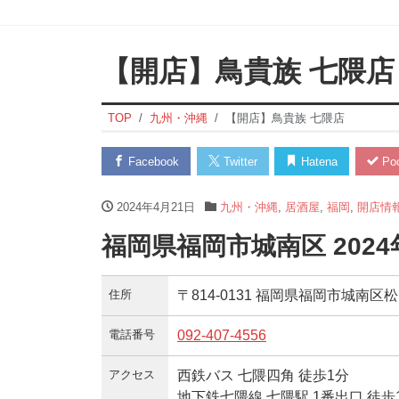
【開店】鳥貴族 七隈店
TOP
九州・沖縄
【開店】鳥貴族 七隈店
Facebook
Twitter
Hatena
Poc
2024年4月21日
九州・沖縄
,
居酒屋
,
福岡
,
開店情
福岡県福岡市城南区 202
住所
〒814-0131 福岡県福岡市城南区松
電話番号
092-407-4556
アクセス
西鉄バス 七隈四角 徒歩1分
地下鉄七隈線 七隈駅 1番出口 徒歩