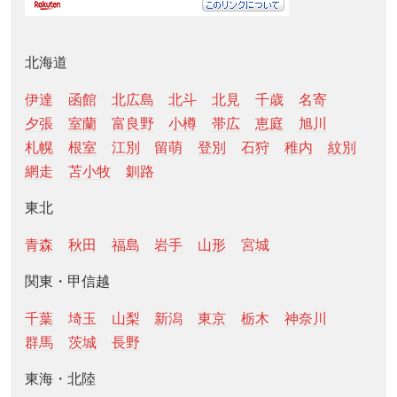
北海道
伊達
函館
北広島
北斗
北見
千歳
名寄
夕張
室蘭
富良野
小樽
帯広
恵庭
旭川
札幌
根室
江別
留萌
登別
石狩
稚内
紋別
網走
苫小牧
釧路
東北
青森
秋田
福島
岩手
山形
宮城
関東・甲信越
千葉
埼玉
山梨
新潟
東京
栃木
神奈川
群馬
茨城
長野
東海・北陸