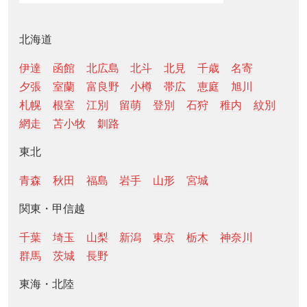
北海道
伊達
函館
北広島
北斗
北見
千歳
名寄
夕張
室蘭
富良野
小樽
帯広
恵庭
旭川
札幌
根室
江別
留萌
登別
石狩
稚内
紋別
網走
苫小牧
釧路
東北
青森
秋田
福島
岩手
山形
宮城
関東・甲信越
千葉
埼玉
山梨
新潟
東京
栃木
神奈川
群馬
茨城
長野
東海・北陸