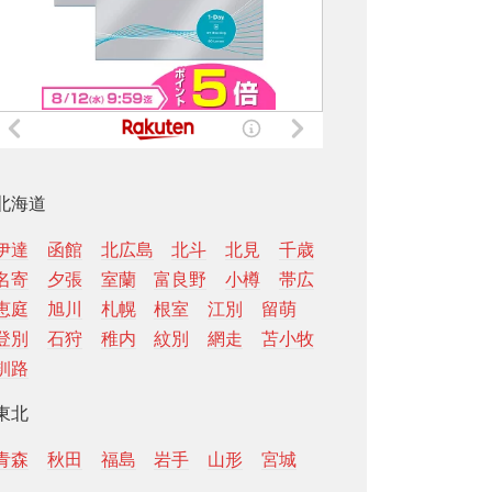
北海道
伊達
函館
北広島
北斗
北見
千歳
名寄
夕張
室蘭
富良野
小樽
帯広
恵庭
旭川
札幌
根室
江別
留萌
登別
石狩
稚内
紋別
網走
苫小牧
釧路
東北
青森
秋田
福島
岩手
山形
宮城