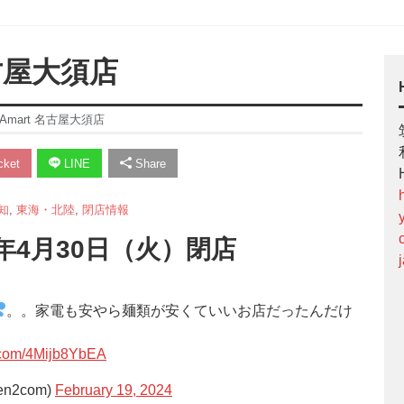
名古屋大須店
Amart 名古屋大須店
ket
LINE
Share
知
,
東海・北陸
,
閉店情報
年4月30日（火）閉店
。。家電も安やら麺類が安くていいお店だったんだけ
r.com/4Mijb8YbEA
n2com)
February 19, 2024