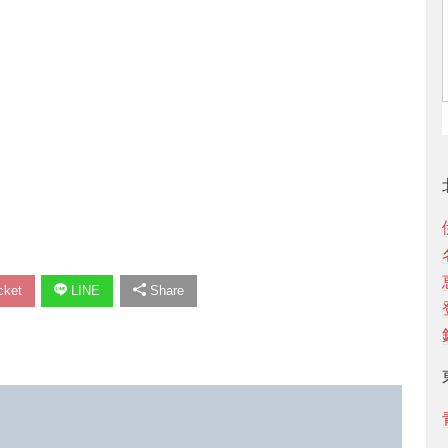
ket
LINE
Share