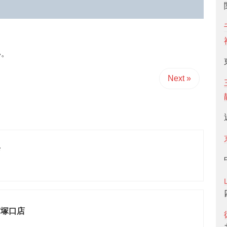
い。
Next »
店
南塚口店