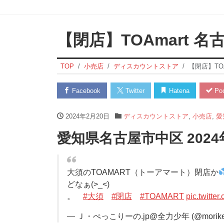
【閉店】TOAmart 
TOP
小売店
ディスカウントストア
【閉店】TO
Facebook
Twitter
Hatena
Poc
2024年2月20日
ディスカウントストア
,
小売店
,
愛
愛知県名古屋市中区 2024
大須のTOAMART（トーアマート）閉店か
どなぁ(>_<)
。
#大須
#閉店
#TOAMART
pic.twitte
— Ｊ・ぺっこりーの.jp@全力少年 (@morike