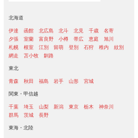
北海道
伊達
函館
北広島
北斗
北見
千歳
名寄
夕張
室蘭
富良野
小樽
帯広
恵庭
旭川
札幌
根室
江別
留萌
登別
石狩
稚内
紋別
網走
苫小牧
釧路
東北
青森
秋田
福島
岩手
山形
宮城
関東・甲信越
千葉
埼玉
山梨
新潟
東京
栃木
神奈川
群馬
茨城
長野
東海・北陸