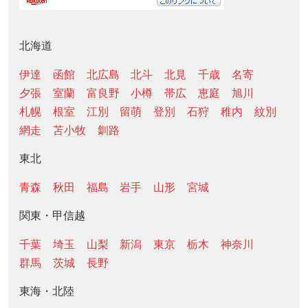
北海道
伊達
函館
北広島
北斗
北見
千歳
名寄
夕張
室蘭
富良野
小樽
帯広
恵庭
旭川
札幌
根室
江別
留萌
登別
石狩
稚内
紋別
網走
苫小牧
釧路
東北
青森
秋田
福島
岩手
山形
宮城
関東・甲信越
千葉
埼玉
山梨
新潟
東京
栃木
神奈川
群馬
茨城
長野
東海・北陸