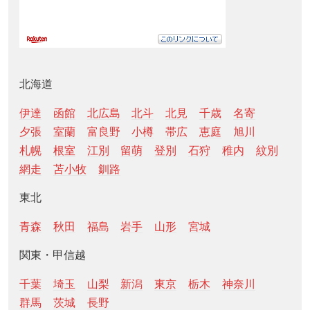
北海道
伊達
函館
北広島
北斗
北見
千歳
名寄
夕張
室蘭
富良野
小樽
帯広
恵庭
旭川
札幌
根室
江別
留萌
登別
石狩
稚内
紋別
網走
苫小牧
釧路
東北
青森
秋田
福島
岩手
山形
宮城
関東・甲信越
千葉
埼玉
山梨
新潟
東京
栃木
神奈川
群馬
茨城
長野