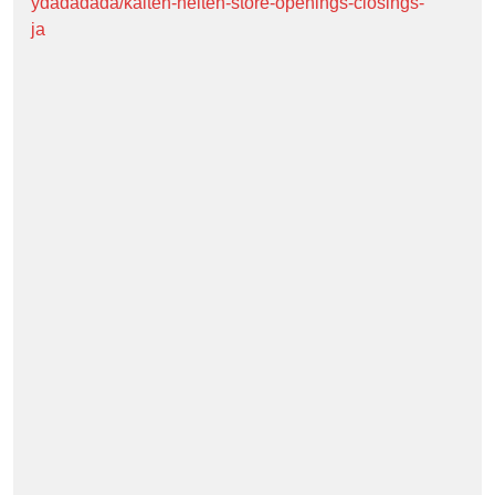
ydadadada/kaiten-heiten-store-openings-closings-
ja