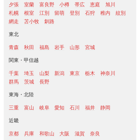
夕張
室蘭
富良野
小樽
帯広
恵庭
旭川
札幌
根室
江別
留萌
登別
石狩
稚内
紋別
網走
苫小牧
釧路
東北
青森
秋田
福島
岩手
山形
宮城
関東・甲信越
千葉
埼玉
山梨
新潟
東京
栃木
神奈川
群馬
茨城
長野
東海・北陸
三重
富山
岐阜
愛知
石川
福井
静岡
近畿
京都
兵庫
和歌山
大阪
滋賀
奈良