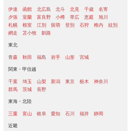
伊達
函館
北広島
北斗
北見
千歳
名寄
夕張
室蘭
富良野
小樽
帯広
恵庭
旭川
札幌
根室
江別
留萌
登別
石狩
稚内
紋別
網走
苫小牧
釧路
東北
青森
秋田
福島
岩手
山形
宮城
関東・甲信越
千葉
埼玉
山梨
新潟
東京
栃木
神奈川
群馬
茨城
長野
東海・北陸
三重
富山
岐阜
愛知
石川
福井
静岡
近畿