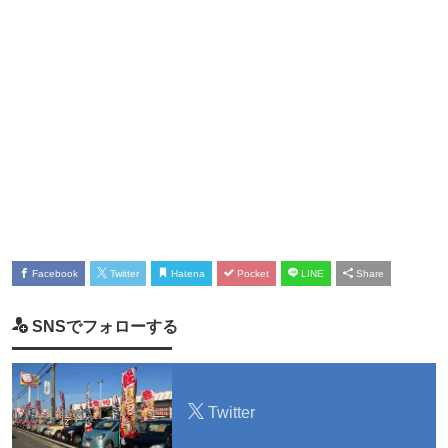
Facebook
Twitter
Hatena
Pocket
LINE
Share
SNSでフォローする
Twitter