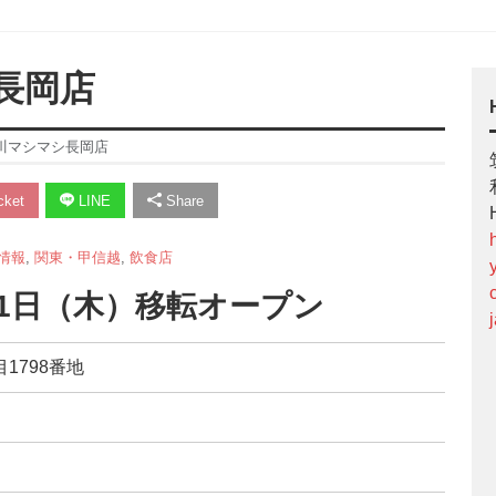
長岡店
川マシマシ長岡店
ket
LINE
Share
情報
,
関東・甲信越
,
飲食店
月11日（木）移転オープン
目1798番地