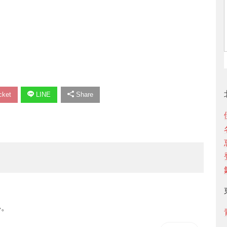
ket
LINE
Share
い。