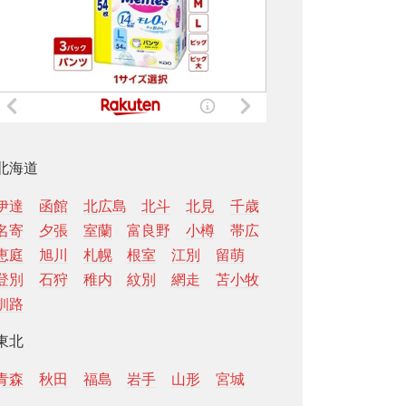
北海道
伊達
函館
北広島
北斗
北見
千歳
名寄
夕張
室蘭
富良野
小樽
帯広
恵庭
旭川
札幌
根室
江別
留萌
登別
石狩
稚内
紋別
網走
苫小牧
釧路
東北
青森
秋田
福島
岩手
山形
宮城