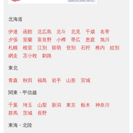
北海道
伊達
函館
北広島
北斗
北見
千歳
名寄
夕張
室蘭
富良野
小樽
帯広
恵庭
旭川
札幌
根室
江別
留萌
登別
石狩
稚内
紋別
網走
苫小牧
釧路
東北
青森
秋田
福島
岩手
山形
宮城
関東・甲信越
千葉
埼玉
山梨
新潟
東京
栃木
神奈川
群馬
茨城
長野
東海・北陸