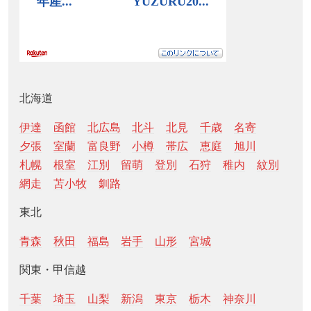
北海道
伊達
函館
北広島
北斗
北見
千歳
名寄
夕張
室蘭
富良野
小樽
帯広
恵庭
旭川
札幌
根室
江別
留萌
登別
石狩
稚内
紋別
網走
苫小牧
釧路
東北
青森
秋田
福島
岩手
山形
宮城
関東・甲信越
千葉
埼玉
山梨
新潟
東京
栃木
神奈川