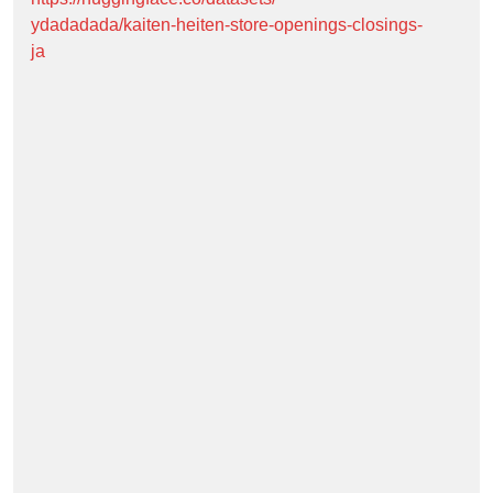
ydadadada/kaiten-heiten-store-openings-closings-
ja