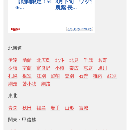
北海道
伊達
函館
北広島
北斗
北見
千歳
名寄
夕張
室蘭
富良野
小樽
帯広
恵庭
旭川
札幌
根室
江別
留萌
登別
石狩
稚内
紋別
網走
苫小牧
釧路
東北
青森
秋田
福島
岩手
山形
宮城
関東・甲信越