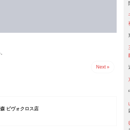
い。
Next »
森 ピヴォクロス店