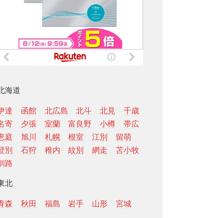
北海道
伊達
函館
北広島
北斗
北見
千歳
名寄
夕張
室蘭
富良野
小樽
帯広
恵庭
旭川
札幌
根室
江別
留萌
登別
石狩
稚内
紋別
網走
苫小牧
釧路
東北
青森
秋田
福島
岩手
山形
宮城