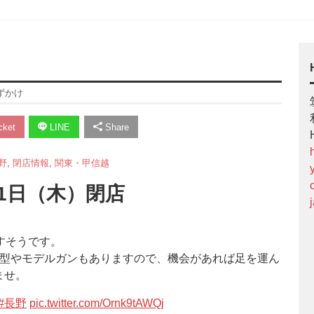
ずかけ
ket
LINE
Share
野
,
閉店情報
,
関東・甲信越
31日（木）閉店
すそうです。
模型やモデルガンもありますので、機会があれば足を運ん
ませ。
#長野
pic.twitter.com/Ornk9tAWQj