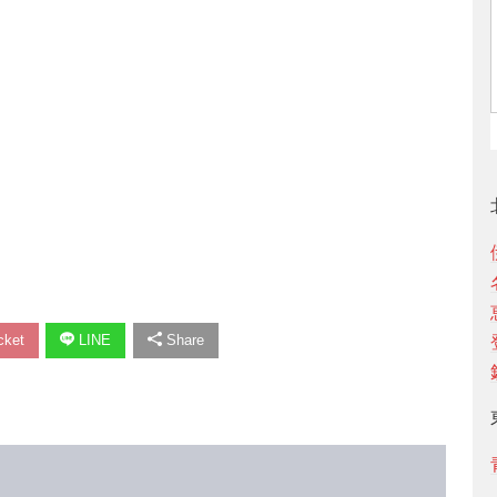
ket
LINE
Share