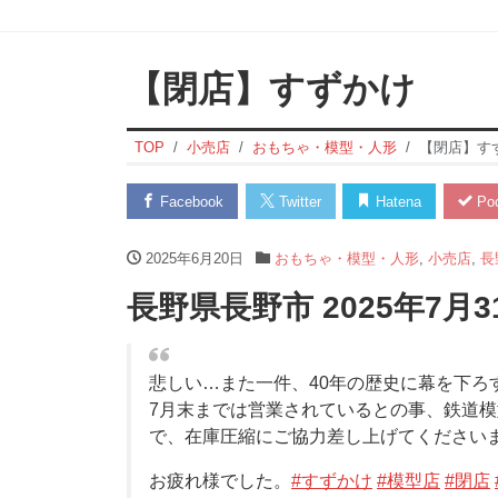
【閉店】すずかけ
TOP
小売店
おもちゃ・模型・人形
【閉店】す
Facebook
Twitter
Hatena
Poc
2025年6月20日
おもちゃ・模型・人形
,
小売店
,
長
長野県長野市 2025年7月
悲しい…また一件、40年の歴史に幕を下ろ
7月末までは営業されているとの事、鉄道
で、在庫圧縮にご協力差し上げてください
お疲れ様でした。
#すずかけ
#模型店
#閉店