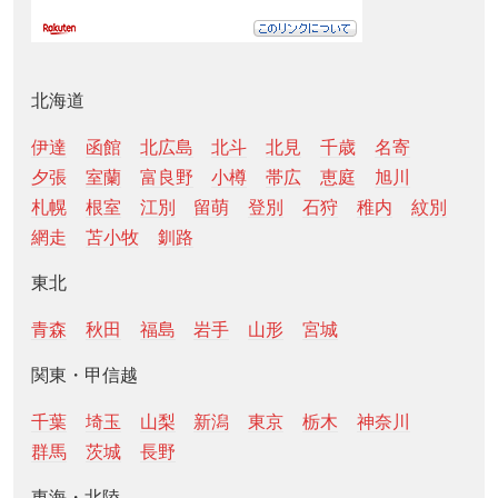
北海道
伊達
函館
北広島
北斗
北見
千歳
名寄
夕張
室蘭
富良野
小樽
帯広
恵庭
旭川
札幌
根室
江別
留萌
登別
石狩
稚内
紋別
網走
苫小牧
釧路
東北
青森
秋田
福島
岩手
山形
宮城
関東・甲信越
千葉
埼玉
山梨
新潟
東京
栃木
神奈川
群馬
茨城
長野
東海・北陸