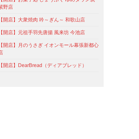
紫野店
【開店】大衆焼肉 吟～ぎん～ 和歌山店
【開店】元祖手羽先唐揚 風来坊 今池店
【開店】月のうさぎ イオンモール幕張新都心
店
【開店】DearBread（ディアブレッド）