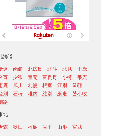
北海道
伊達
函館
北広島
北斗
北見
千歳
名寄
夕張
室蘭
富良野
小樽
帯広
恵庭
旭川
札幌
根室
江別
留萌
登別
石狩
稚内
紋別
網走
苫小牧
釧路
東北
青森
秋田
福島
岩手
山形
宮城