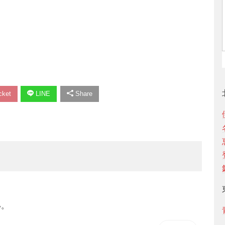
ket
LINE
Share
い。