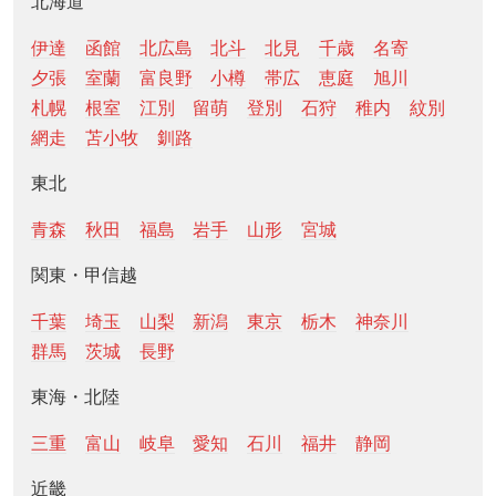
北海道
伊達
函館
北広島
北斗
北見
千歳
名寄
夕張
室蘭
富良野
小樽
帯広
恵庭
旭川
札幌
根室
江別
留萌
登別
石狩
稚内
紋別
網走
苫小牧
釧路
東北
青森
秋田
福島
岩手
山形
宮城
関東・甲信越
千葉
埼玉
山梨
新潟
東京
栃木
神奈川
群馬
茨城
長野
東海・北陸
三重
富山
岐阜
愛知
石川
福井
静岡
近畿