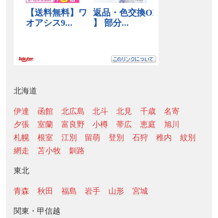
北海道
伊達
函館
北広島
北斗
北見
千歳
名寄
夕張
室蘭
富良野
小樽
帯広
恵庭
旭川
札幌
根室
江別
留萌
登別
石狩
稚内
紋別
網走
苫小牧
釧路
東北
青森
秋田
福島
岩手
山形
宮城
関東・甲信越