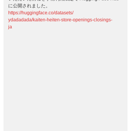
に公開されました。
https://huggingface.co/datasets/
ydadadada/kaiten-heiten-store-openings-closings-
ja