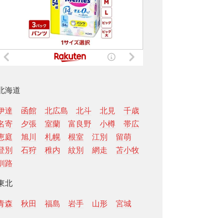
北海道
伊達
函館
北広島
北斗
北見
千歳
名寄
夕張
室蘭
富良野
小樽
帯広
恵庭
旭川
札幌
根室
江別
留萌
登別
石狩
稚内
紋別
網走
苫小牧
釧路
東北
青森
秋田
福島
岩手
山形
宮城