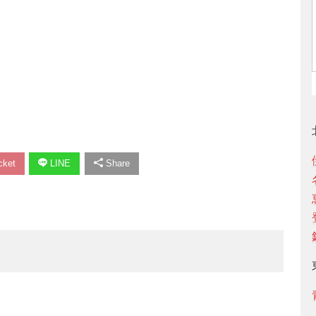
ket
LINE
Share