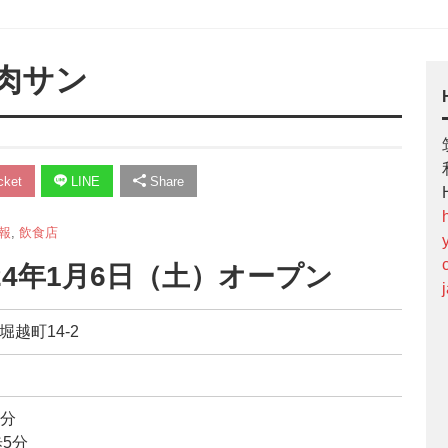
肉サン
ket
LINE
Share
報
,
飲食店
24年1月6日（土）オープン
堀越町14-2
2分
歩5分