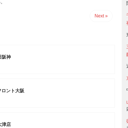
い。
Next »
野田阪神
フロント大阪
泉大津店