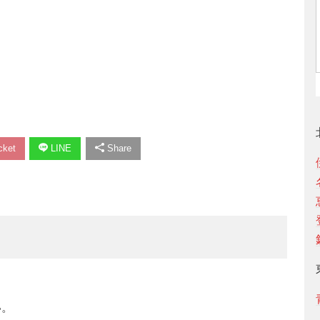
ket
LINE
Share
い。