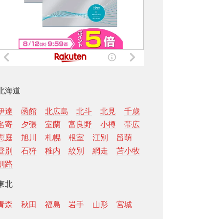
北海道
伊達
函館
北広島
北斗
北見
千歳
名寄
夕張
室蘭
富良野
小樽
帯広
恵庭
旭川
札幌
根室
江別
留萌
登別
石狩
稚内
紋別
網走
苫小牧
釧路
東北
青森
秋田
福島
岩手
山形
宮城