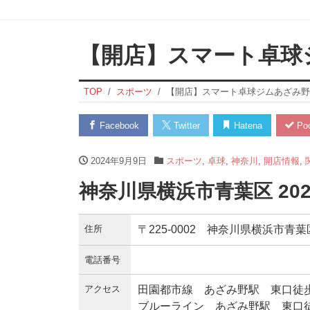
【開店】スマート卓球
TOP
スポーツ
【開店】スマート卓球ジムあざみ野
Facebook
Twitter
Hatena
Poc
2024年9月9日
スポーツ
,
卓球
,
神奈川
,
開店情報
,
神奈川県横浜市青葉区 20
住所
〒225-0002 神奈川県横浜市青葉
電話番号
アクセス
田園都市線 あざみ野駅 東口徒
ブルーライン あざみ野駅 東口