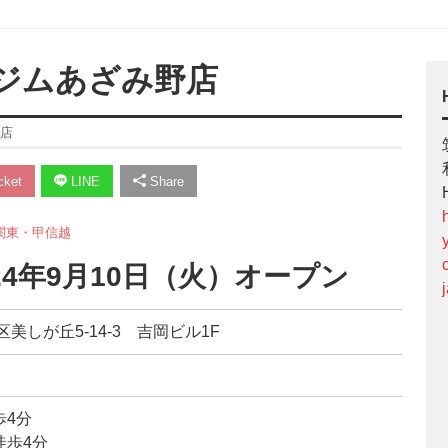
ジムあざみ野店
店
ket
LINE
Share
関東・甲信越
24年9月10日（火）オープン
区美しが丘5-14-3 吉岡ビル1F
歩4分
徒歩4分