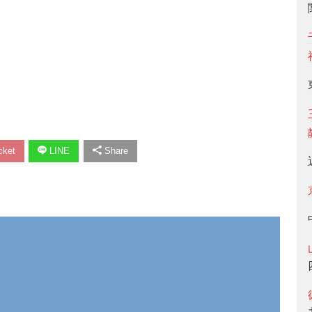
ket
LINE
Share