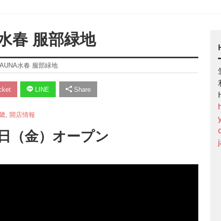
A水春 服部緑地
AUNA水春 服部緑地
ket
LINE
Share
畿
,
開店情報
月5日（金）オープン