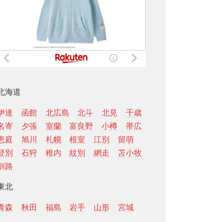
北海道
伊達
函館
北広島
北斗
北見
千歳
名寄
夕張
室蘭
富良野
小樽
帯広
恵庭
旭川
札幌
根室
江別
留萌
登別
石狩
稚内
紋別
網走
苫小牧
釧路
東北
青森
秋田
福島
岩手
山形
宮城