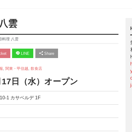
八雲
節料理 八雲
ket
LINE
Share
報
,
関東・甲信越
,
飲食店
1月17日（水）オープン
0-1 カサベルデ 1F