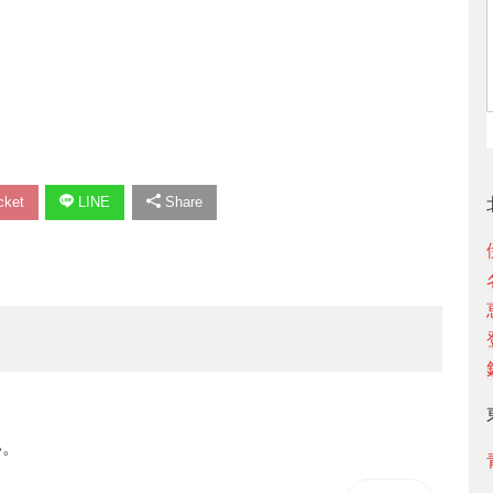
ket
LINE
Share
い。