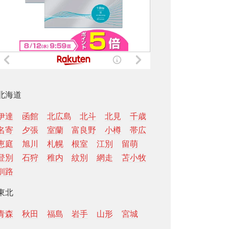
北海道
伊達
函館
北広島
北斗
北見
千歳
名寄
夕張
室蘭
富良野
小樽
帯広
恵庭
旭川
札幌
根室
江別
留萌
登別
石狩
稚内
紋別
網走
苫小牧
釧路
東北
青森
秋田
福島
岩手
山形
宮城