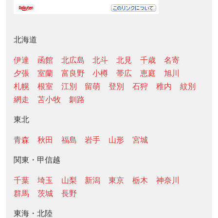
北海道
伊達
函館
北広島
北斗
北見
千歳
名寄
夕張
室蘭
富良野
小樽
帯広
恵庭
旭川
札幌
根室
江別
留萌
登別
石狩
稚内
紋別
網走
苫小牧
釧路
東北
青森
秋田
福島
岩手
山形
宮城
関東・甲信越
千葉
埼玉
山梨
新潟
東京
栃木
神奈川
群馬
茨城
長野
東海・北陸