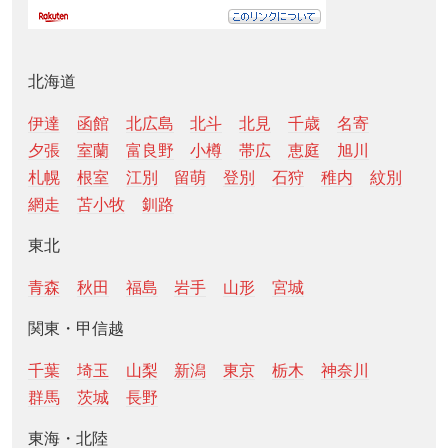
北海道
伊達
函館
北広島
北斗
北見
千歳
名寄
夕張
室蘭
富良野
小樽
帯広
恵庭
旭川
札幌
根室
江別
留萌
登別
石狩
稚内
紋別
網走
苫小牧
釧路
東北
青森
秋田
福島
岩手
山形
宮城
関東・甲信越
千葉
埼玉
山梨
新潟
東京
栃木
神奈川
群馬
茨城
長野
東海・北陸