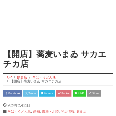
【開店】蕎麦いまゐ サカエ
チカ店
TOP
飲食店
そば・うどん店
【開店】蕎麦いまゐ サカエチカ店
Facebook
Twitter
Hatena
Pocket
LINE
Share
2024年2月21日
そば・うどん店
,
愛知
,
東海・北陸
,
開店情報
,
飲食店