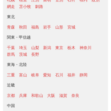
網走
苫小牧
釧路
東北
青森
秋田
福島
岩手
山形
宮城
関東・甲信越
千葉
埼玉
山梨
新潟
東京
栃木
神奈川
群馬
茨城
長野
東海・北陸
三重
富山
岐阜
愛知
石川
福井
静岡
近畿
京都
兵庫
和歌山
大阪
滋賀
奈良
中国