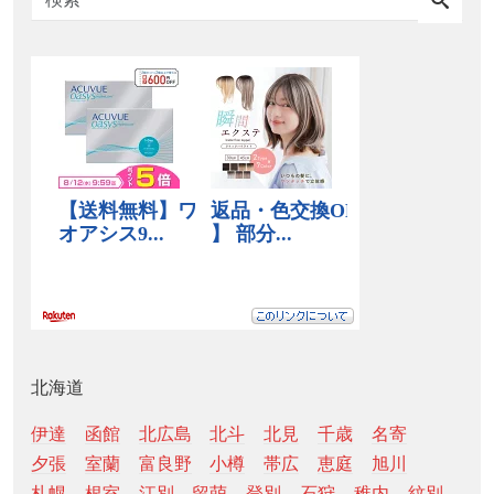
北海道
伊達
函館
北広島
北斗
北見
千歳
名寄
夕張
室蘭
富良野
小樽
帯広
恵庭
旭川
札幌
根室
江別
留萌
登別
石狩
稚内
紋別