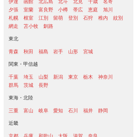
伊達
函館
北広島
北斗
北見
千歳
名寄
夕張
室蘭
富良野
小樽
帯広
恵庭
旭川
札幌
根室
江別
留萌
登別
石狩
稚内
紋別
網走
苫小牧
釧路
東北
青森
秋田
福島
岩手
山形
宮城
関東・甲信越
千葉
埼玉
山梨
新潟
東京
栃木
神奈川
群馬
茨城
長野
東海・北陸
三重
富山
岐阜
愛知
石川
福井
静岡
近畿
京都
兵庫
和歌山
大阪
滋賀
奈良