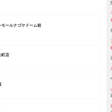
ンモールナゴヤドーム前
生町店
園