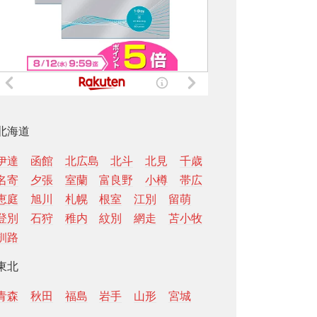
北海道
伊達
函館
北広島
北斗
北見
千歳
名寄
夕張
室蘭
富良野
小樽
帯広
恵庭
旭川
札幌
根室
江別
留萌
登別
石狩
稚内
紋別
網走
苫小牧
釧路
東北
青森
秋田
福島
岩手
山形
宮城