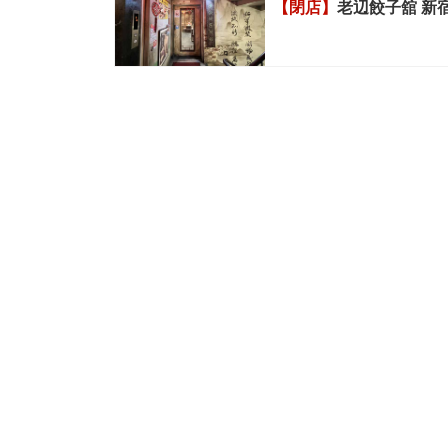
【閉店】
老辺餃子舘 新宿