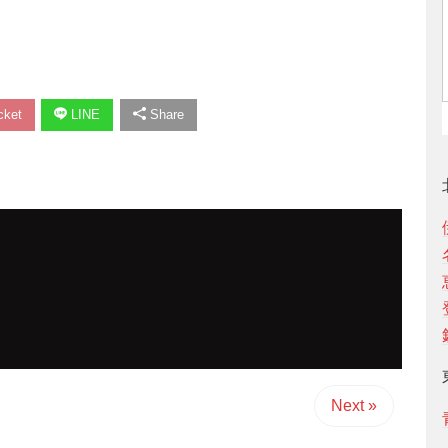
ket
LINE
Share
Next »