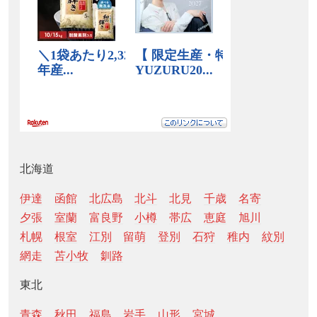
北海道
伊達
函館
北広島
北斗
北見
千歳
名寄
夕張
室蘭
富良野
小樽
帯広
恵庭
旭川
札幌
根室
江別
留萌
登別
石狩
稚内
紋別
網走
苫小牧
釧路
東北
青森
秋田
福島
岩手
山形
宮城