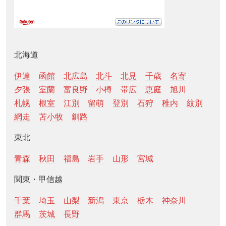
北海道
伊達
函館
北広島
北斗
北見
千歳
名寄
夕張
室蘭
富良野
小樽
帯広
恵庭
旭川
札幌
根室
江別
留萌
登別
石狩
稚内
紋別
網走
苫小牧
釧路
東北
青森
秋田
福島
岩手
山形
宮城
関東・甲信越
千葉
埼玉
山梨
新潟
東京
栃木
神奈川
群馬
茨城
長野