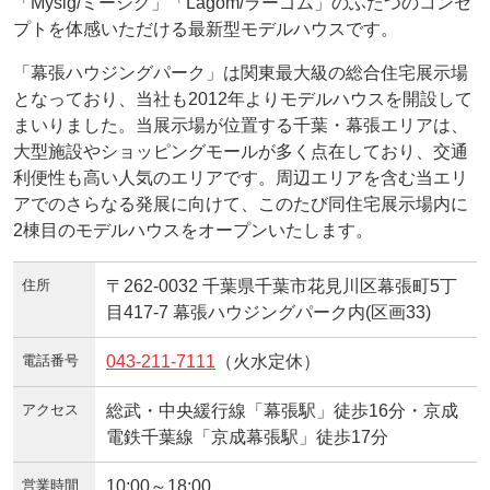
「Mysig/ミーシグ」「Lagom/ラーゴム」のふたつのコンセ
プトを体感いただける最新型モデルハウスです。
「幕張ハウジングパーク」は関東最大級の総合住宅展示場
となっており、当社も2012年よりモデルハウスを開設して
まいりました。当展示場が位置する千葉・幕張エリアは、
大型施設やショッピングモールが多く点在しており、交通
利便性も高い人気のエリアです。周辺エリアを含む当エリ
アでのさらなる発展に向けて、このたび同住宅展示場内に
2棟目のモデルハウスをオープンいたします。
住所
〒262-0032 千葉県千葉市花見川区幕張町5丁
目417-7 幕張ハウジングパーク内(区画33)
電話番号
043-211-7111
（火水定休）
アクセス
総武・中央緩行線「幕張駅」徒歩16分・京成
電鉄千葉線「京成幕張駅」徒歩17分
営業時間
10:00～18:00